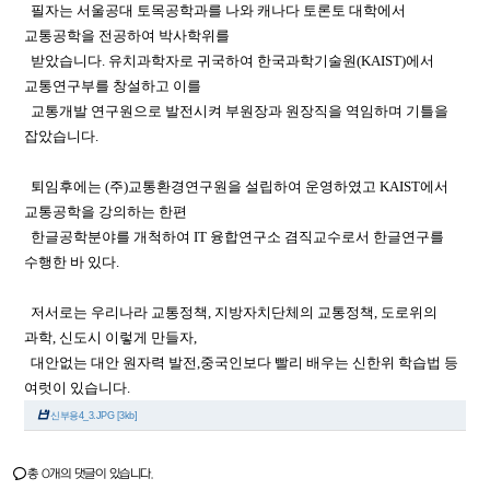
필자는 서울공대 토목공학과를 나와 캐나다 토론토 대학에서
교통공학을 전공하여 박사학위를
받았습니다. 유치과학자로 귀국하여 한국과학기술원(KAIST)에서
교통연구부를 창설하고 이를
교통개발 연구원으로 발전시켜 부원장과 원장직을 역임하며 기틀을
잡았습니다.
퇴임후에는 (주)교통환경연구원을 설립하여 운영하였고 KAIST에서
교통공학을 강의하는 한편
한글공학분야를 개척하여 IT 융합연구소 겸직교수로서 한글연구를
수행한 바 있다.
저서로는 우리나라 교통정책, 지방자치단체의 교통정책, 도로위의
과학, 신도시 이렇게 만들자,
대안없는 대안 원자력 발전,중국인보다 빨리 배우는 신한위 학습법 등
여럿이 있습니다.
신부용4_3.JPG [3kb]
총
개의 댓글이 있습니다.
0