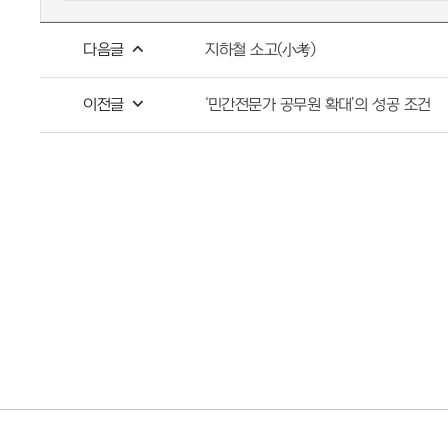
다음글
지하철 소고(小考)
이전글
‘민간전문가 공무원 확대’의 성공 조건