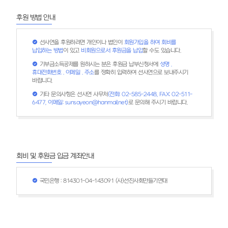
후원 방법 안내
회원가입을 하여 회비를
선사연을 후원하려면 개인이나 법인이
납입하는 방법
비회원으로서 후원금을 납입
이 있고
할 수도 있습니다.
성명 .
기부금소득공제를 원하시는 분은 후원금 납부신청서에
휴대전화번호 . 이메일 . 주소
를 정확히 입력하여 선사연으로 보내주시기
바랍니다.
(전화: 02-585-2448, FAX: 02-511-
기타 문의사항은 선사연 사무처
6477, 이메일: sunsayeon@hanmail.net)
로 문의해 주시기 바랍니다.
회비 및 후원금 입금 계좌안내
국민은행 : 814301-04-143091 (사)선진사회만들기연대